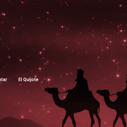
ntar
El Quijote