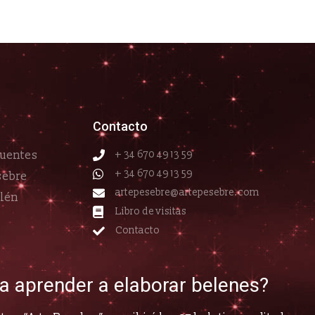
Contacto
cuentes
+ 34 670 49 13 59
+ 34 670 49 13 59
sebre
artepesebre@artepesebre.com
elén
Libro de visitas
Contacto
ía aprender a elaborar belenes?