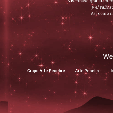
Suscríbase gratuitament
y el valioso
Así como n
We
Grupo Arte Pesebre
Arte Pesebre
I