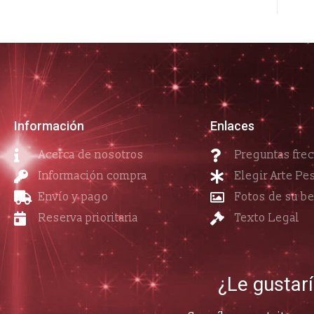
Información
Enlaces
Acerca de nosotros
Preguntas fre
Información compra
Elegir Arte Pe
Envío y pago
Fotos de su b
Reserva prioritaria
Texto Legal
¿Le gustar