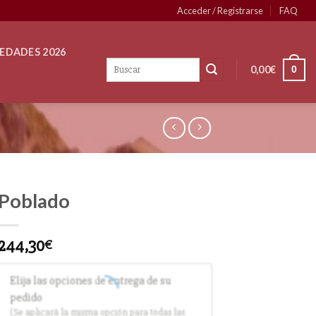
Acceder / Registrarse
FAQ
EDADES 2026
0,00
€
0
Poblado
244,30
€
Elija las opciones de entrega de su
pedido
(Se aplicará la misma opción para todas las