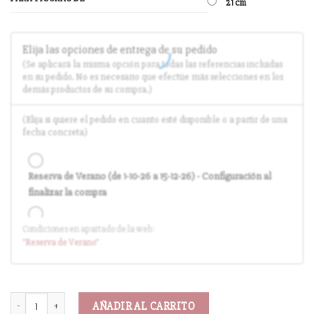
21 cm
Elija las opciones de entrega de su pedido
(Se aplicará la misma opción para todas las referencias incluidas
en su pedido. No es necesario que efectúe más selecciones en los
demás productos de su compra.)
(Elija si quiere el pedido en cuanto esté disponible o a partir de una
fecha concreta)
Reserva de Verano (de 1-10-26 a 15-12-26) - Configuración al
finalizar la compra
Condiciones en apartado de la web:
Entrega en cuanto el pedido esté disponible (sin descuento)
"Reserva
de Verano
"
AÑADIR AL CARRITO