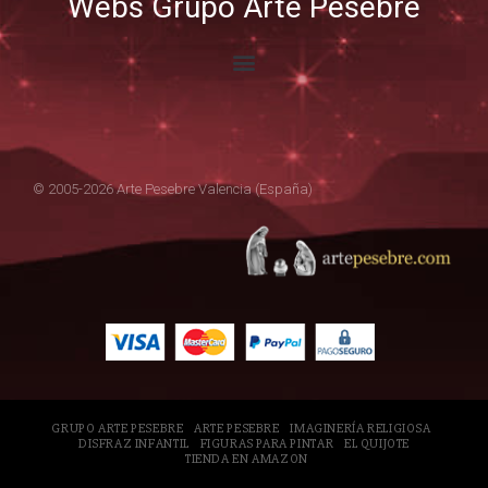
Webs Grupo Arte Pesebre
© 2005-2026 Arte Pesebre Valencia (España)
GRUPO ARTE PESEBRE
ARTE PESEBRE
IMAGINERÍA RELIGIOSA
DISFRAZ INFANTIL
FIGURAS PARA PINTAR
EL QUIJOTE
TIENDA EN AMAZON