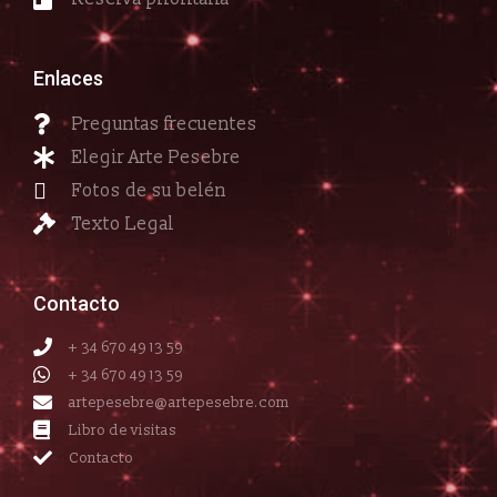
Enlaces
Preguntas frecuentes
Elegir Arte Pesebre
Fotos de su belén
Texto Legal
Contacto
+ 34 670 49 13 59
+ 34 670 49 13 59
artepesebre@artepesebre.com
Libro de visitas
Contacto