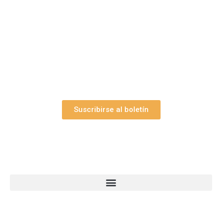
Suscríbase gratuitamente a “Arte Pesebre” y recibirá
los 27 boletines editados
y el valioso artículo: “
Claves para construir su
belén”.
Así como nuestras novedades, ofertas y
promociones.
Suscribirse al boletín
Webs Grupo Arte Pesebre