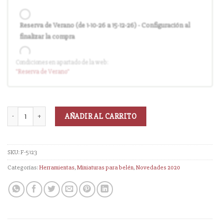
Reserva de Verano (de 1-10-26 a 15-12-26) - Configuración al
finalizar la compra
Condiciones en apartado de la web:
Entrega en cuanto el pedido esté disponible (sin descuento)
"Reserva
de Verano
"
AÑADIR AL CARRITO
SKU:
F-5123
Categorías:
Herramientas
,
Miniaturas para belén
,
Novedades 2020