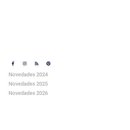
+ 34 670 49 13 59
+ 34 670 49 13 59
artepesebre@artepesebre.com
Libro de visitas
Contacto
Síguenos
Novedades 2024
Novedades 2025
Novedades 2026
¿Le gustaría aprender a elaborar
belenes?