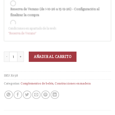
Reserva de Verano (de 1-10-26 a 15-12-26) - Configuración al
finalizar la compra
Condiciones en apartado de la web:
Entrega en cuanto el pedido esté disponible (sin descuento)
"Reserva
de Verano
"
AÑADIR AL CARRITO
SKU:
X038
Categorías:
Complementos de belén
,
Construcciones en madera