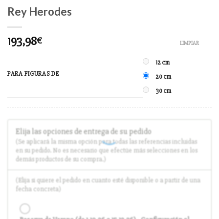
Rey Herodes
193,98
€
LIMPIAR
12 cm
PARA FIGURAS DE
20 cm
30 cm
Elija las opciones de entrega de su pedido
(Se aplicará la misma opción para todas las referencias incluidas
en su pedido. No es necesario que efectúe más selecciones en los
demás productos de su compra.)
(Elija si quiere el pedido en cuanto esté disponible o a partir de una
fecha concreta)