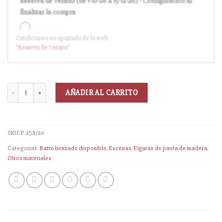
Reserva de Verano (de 1-10-26 a 15-12-26) - Configuración al
finalizar la compra
Condiciones en apartado de la web:
Entrega en cuanto el pedido esté disponible (sin descuento)
"Reserva
de Verano
"
AÑADIR AL CARRITO
SKU:
P-258/20
Categorías:
Barro lienzado disponible
,
Escenas
,
Figuras de pasta de madera
,
Otros materiales