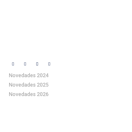
+ 34 670 49 13 59
+ 34 670 49 13 59
artepesebre@artepesebre.com
Libro de visitas
Contacto
Síguenos
Novedades 2024
Novedades 2025
Novedades 2026
¿Le gustaría aprender a elaborar
belenes?