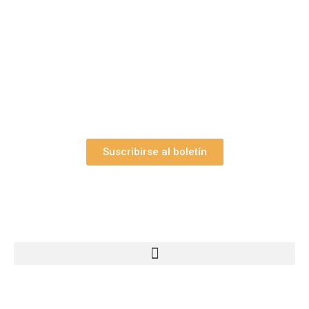
Suscríbase gratuitamente a “Arte Pesebre” y recibirá
los 27 boletines editados
y el valioso artículo: “
Claves para construir su
belén”.
Así como nuestras novedades, ofertas y
promociones.
Suscribirse al boletín
Webs Grupo Arte Pesebre