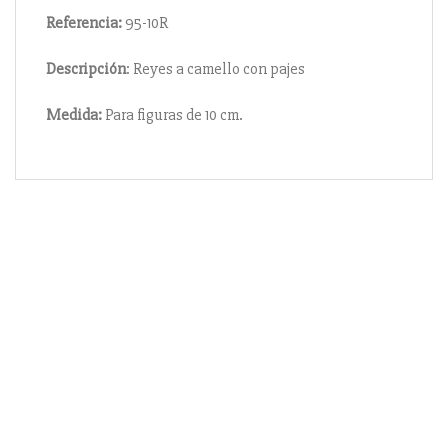
Referencia:
95-10R
Descripción
: Reyes a camello con pajes
Medida:
Para figuras de 10 cm.
Información
Acerca de nosotros
Información compra
Envío y pago