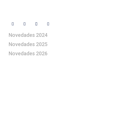
Síguenos
Novedades 2024
Novedades 2025
Novedades 2026
¿Le gustaría aprender a elaborar
belenes?
Suscríbase gratuitamente a “Arte Pesebre” y recibirá
los 27 boletines editados
y el valioso artículo: “
Claves para construir su
belén”.
Así como nuestras novedades, ofertas y