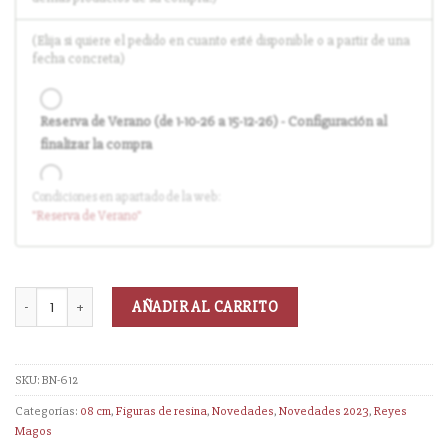
(Elija si quiere el pedido en cuanto esté disponible o a partir de una
fecha concreta)
Reserva de Verano (de 1-10-26 a 15-12-26) - Configuración al
finalizar la compra
Condiciones en apartado de la web:
Entrega en cuanto el pedido esté disponible (sin descuento)
"Reserva
de Verano
"
AÑADIR AL CARRITO
SKU:
BN-612
Categorías:
08 cm
,
Figuras de resina
,
Novedades
,
Novedades 2023
,
Reyes
Magos