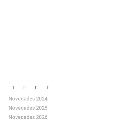
Contacto
+ 34 670 49 13 59
+ 34 670 49 13 59
artepesebre@artepesebre.com
Libro de visitas
Contacto
Síguenos
Novedades 2024
Novedades 2025
Novedades 2026