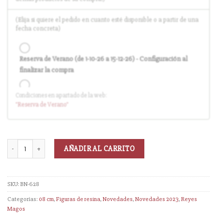
(Elija si quiere el pedido en cuanto esté disponible o a partir de una
fecha concreta)
Reserva de Verano (de 1-10-26 a 15-12-26) - Configuración al
finalizar la compra
Condiciones en apartado de la web:
Entrega en cuanto el pedido esté disponible (sin descuento)
"Reserva
de Verano
"
AÑADIR AL CARRITO
SKU:
BN-628
Categorías:
08 cm
,
Figuras de resina
,
Novedades
,
Novedades 2023
,
Reyes
Magos