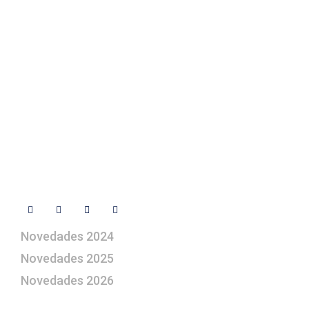
Contacto
+ 34 670 49 13 59
+ 34 670 49 13 59
artepesebre@artepesebre.com
Libro de visitas
Contacto
Síguenos
Novedades 2024
Novedades 2025
Novedades 2026