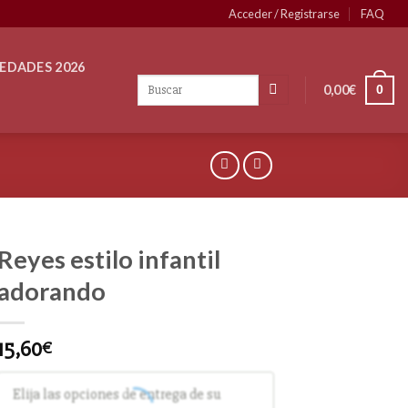
Acceder / Registrarse
FAQ
EDADES 2026
0,00
€
0
Reyes estilo infantil
adorando
15,60
€
Elija las opciones de entrega de su