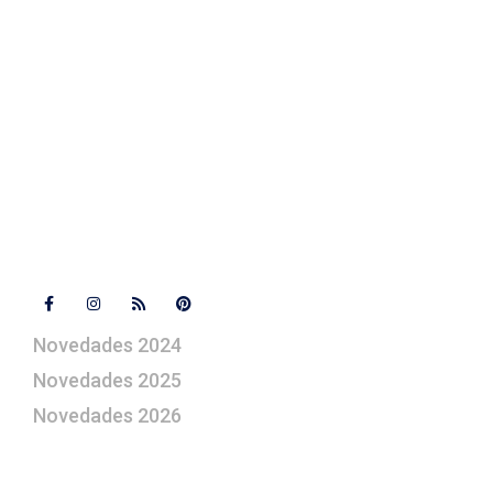
Contacto
+ 34 670 49 13 59
+ 34 670 49 13 59
artepesebre@artepesebre.com
Libro de visitas
Contacto
Síguenos
Novedades 2024
Novedades 2025
Novedades 2026