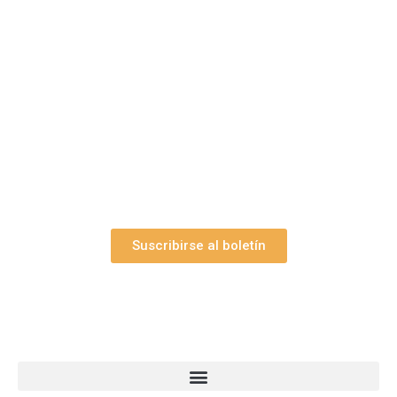
¿Le gustaría aprender a elaborar
belenes?
Suscríbase gratuitamente a “Arte Pesebre” y recibirá
los 27 boletines editados
y el valioso artículo: “
Claves para construir su
belén”.
Así como nuestras novedades, ofertas y
promociones.
Suscribirse al boletín
Webs Grupo Arte Pesebre