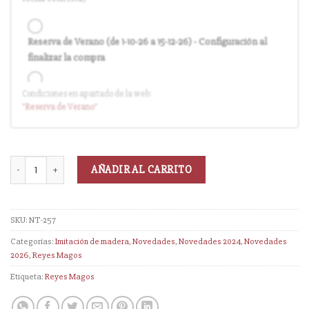
Reserva de Verano (de 1-10-26 a 15-12-26) - Configuración al
finalizar la compra
Condiciones en apartado de la web:
Entrega en cuanto el pedido esté disponible (sin descuento)
"Reserva
de Verano
"
AÑADIR AL CARRITO
SKU:
NT-257
Categorías:
Imitación de madera
,
Novedades
,
Novedades 2024
,
Novedades
2026
,
Reyes Magos
Etiqueta:
Reyes Magos