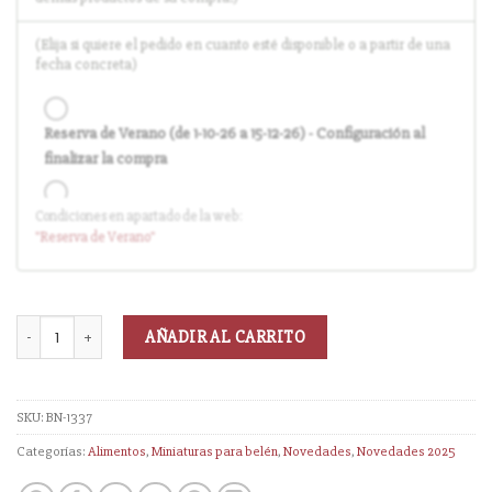
(Elija si quiere el pedido en cuanto esté disponible o a partir de una
fecha concreta)
Reserva de Verano (de 1-10-26 a 15-12-26) - Configuración al
finalizar la compra
Condiciones en apartado de la web:
Entrega en cuanto el pedido esté disponible (sin descuento)
"Reserva
de Verano
"
AÑADIR AL CARRITO
SKU:
BN-1337
Categorías:
Alimentos
,
Miniaturas para belén
,
Novedades
,
Novedades 2025