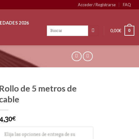
Acceder / Registrarse
FAQ
EDADES 2026
0,00
€
0
Rollo de 5 metros de
cable
4,30
€
Elija las opciones de entrega de su