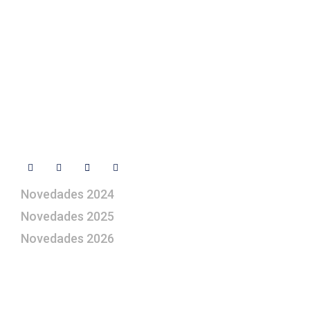
+ 34 670 49 13 59
+ 34 670 49 13 59
artepesebre@artepesebre.com
Libro de visitas
Contacto
Síguenos
Novedades 2024
Novedades 2025
Novedades 2026
¿Le gustaría aprender a elaborar