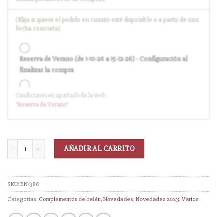
(Elija si quiere el pedido en cuanto esté disponible o a partir de una
fecha concreta)
Reserva de Verano (de 1-10-26 a 15-12-26) - Configuración al
finalizar la compra
Condiciones en apartado de la web:
Entrega en cuanto el pedido esté disponible (sin descuento)
"Reserva
de Verano
"
AÑADIR AL CARRITO
SKU:
BN-386
Categorías:
Complementos de belén
,
Novedades
,
Novedades 2023
,
Varios