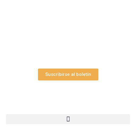
belenes?
Suscríbase gratuitamente a “Arte Pesebre” y recibirá
los 27 boletines editados
y el valioso artículo: “
Claves para construir su
belén”.
Así como nuestras novedades, ofertas y
promociones.
Suscribirse al boletín
Webs Grupo Arte Pesebre