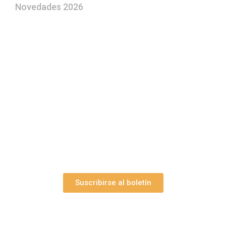
Novedades 2026
¿Le gustaría aprender a elaborar
belenes?
Suscríbase gratuitamente a “Arte Pesebre” y recibirá
los 27 boletines editados
y el valioso artículo: “
Claves para construir su
belén”.
Así como nuestras novedades, ofertas y
promociones.
Suscribirse al boletín