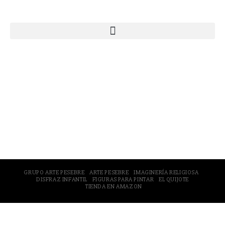
Webs Grupo Arte Pesebre
© 2005-2026 Arte Pesebre Valencia (España)
GRUPO ARTE PESEBRE
ARTE PESEBRE
IMAGINERÍA RELIGIOSA
DISFRAZ INFANTIL
FIGURAS PARA PINTAR
EL QUIJOTE
TIENDA EN AMAZON