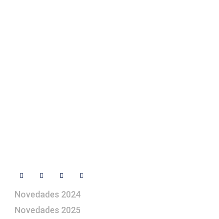
Fotos de su belén
Texto Legal
Contacto
+ 34 670 49 13 59
+ 34 670 49 13 59
artepesebre@artepesebre.com
Libro de visitas
Contacto
Síguenos
Novedades 2024
Novedades 2025