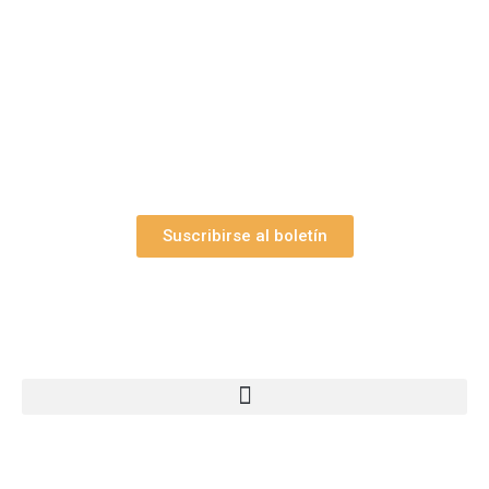
Suscríbase gratuitamente a “Arte Pesebre” y recibirá
los 27 boletines editados
y el valioso artículo: “
Claves para construir su
belén”.
Así como nuestras novedades, ofertas y
promociones.
Suscribirse al boletín
Webs Grupo Arte Pesebre