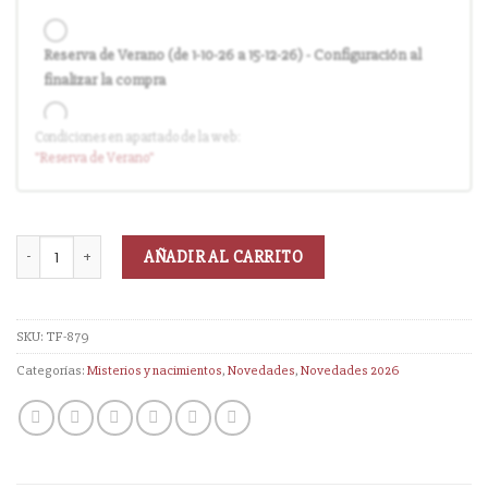
Reserva de Verano (de 1-10-26 a 15-12-26) - Configuración al
finalizar la compra
Condiciones en apartado de la web:
Entrega en cuanto el pedido esté disponible (sin descuento)
"Reserva
de Verano
"
AÑADIR AL CARRITO
SKU:
TF-879
Categorías:
Misterios y nacimientos
,
Novedades
,
Novedades 2026