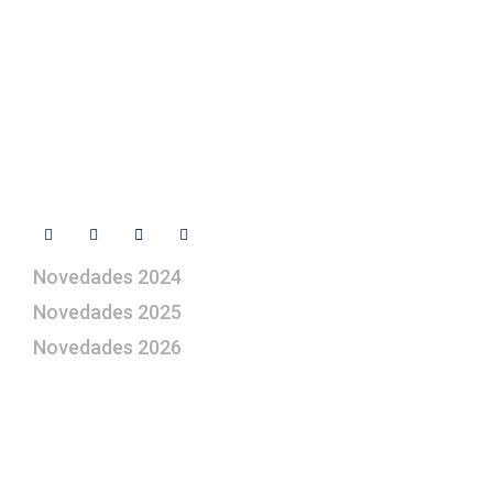
+ 34 670 49 13 59
+ 34 670 49 13 59
artepesebre@artepesebre.com
Libro de visitas
Contacto
Síguenos
Novedades 2024
Novedades 2025
Novedades 2026
¿Le gustaría aprender a elaborar
belenes?