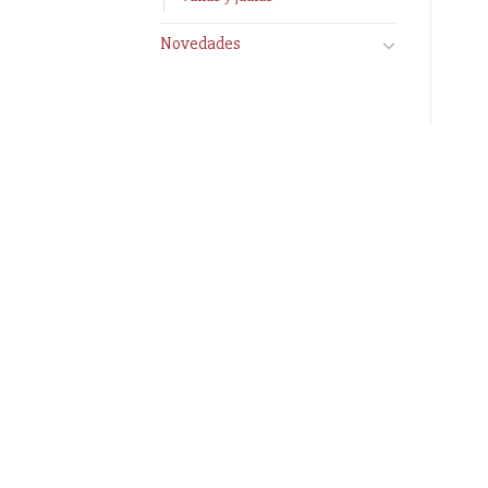
Novedades
Información
Enlaces
Acerca de nosotros
Preguntas fre
Información compra
Elegir Arte Pe
Envío y pago
Fotos de su b
Reserva prioritaria
Texto Legal