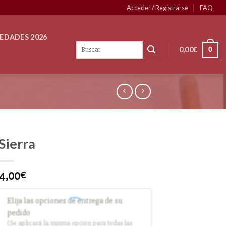
Acceder / Registrarse
FAQ
EDADES 2026
0,00
€
0
Sierra
4,00
€
Elija las opciones de entrega de su
pedido
(Se aplicará la misma opción para todas las