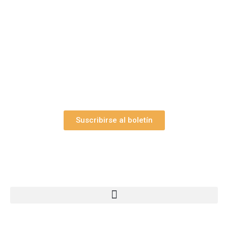
Suscríbase gratuitamente a “Arte Pesebre” y recibirá
los 27 boletines editados
y el valioso artículo: “
Claves para construir su
belén”.
Así como nuestras novedades, ofertas y
promociones.
Suscribirse al boletín
Webs Grupo Arte Pesebre