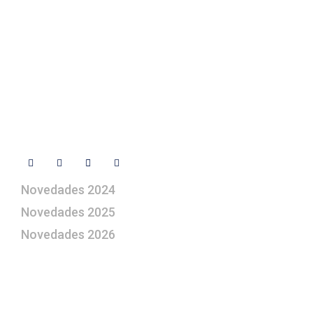
+ 34 670 49 13 59
+ 34 670 49 13 59
artepesebre@artepesebre.com
Libro de visitas
Contacto
Síguenos
Novedades 2024
Novedades 2025
Novedades 2026
¿Le gustaría aprender a elaborar
belenes?