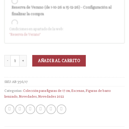
Reserva de Verano (de 1-10-26 a 15-12-26) - Configuración al
finalizar la compra
Condiciones en apartado de la web:
Entrega en cuanto el pedido esté disponible (sin descuento)
"Reserva
de Verano
"
AÑADIR AL CARRITO
SKU:
AB-356/17
Categorías:
Colección para figuras de 17 cm
,
Escenas
,
Figuras de barro
lienzado
,
Novedades
,
Novedades 2022