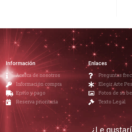
Información
Enlaces
Acerca de nosotros
Preguntas fre
Información compra
Elegir Arte Pe
Envío y pago
Fotos de su b
Reserva prioritaria
Texto Legal
¿Le gustar