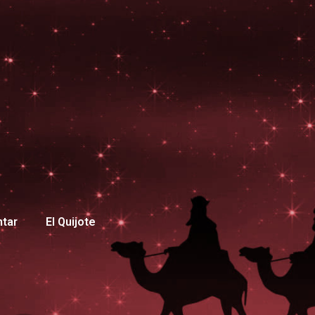
ntar
El Quijote