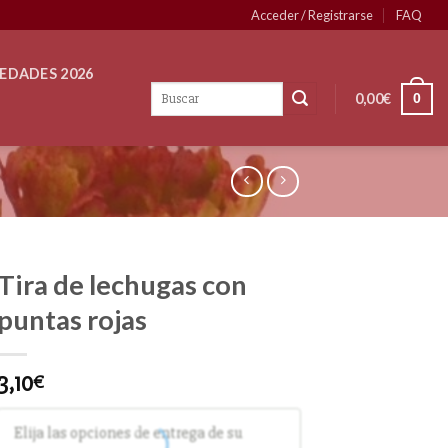
Acceder / Registrarse
FAQ
EDADES 2026
0,00
€
0
Tira de lechugas con
puntas rojas
3,10
€
Elija las opciones de entrega de su