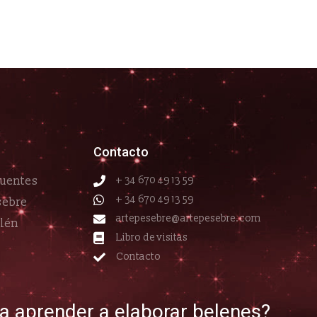
Contacto
cuentes
+ 34 670 49 13 59
+ 34 670 49 13 59
sebre
artepesebre@artepesebre.com
elén
Libro de visitas
Contacto
ía aprender a elaborar belenes?