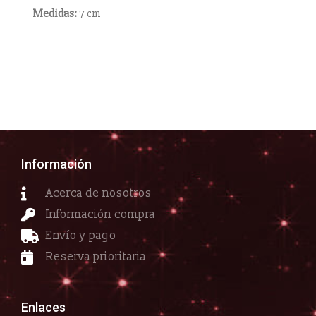
Medidas:
7 cm
Información
Acerca de nosotros
Información compra
Envío y pago
Reserva prioritaria
Enlaces