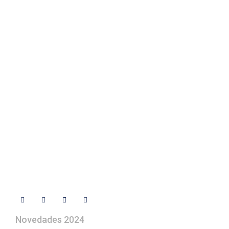
Elegir Arte Pesebre
Fotos de su belén
Texto Legal
Contacto
+ 34 670 49 13 59
+ 34 670 49 13 59
artepesebre@artepesebre.com
Libro de visitas
Contacto
Síguenos
Novedades 2024