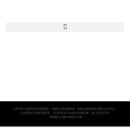
Webs Grupo Arte Pesebre
© 2005-2026 Arte Pesebre Valencia (España)
GRUPO ARTE PESEBRE
ARTE PESEBRE
IMAGINERÍA RELIGIOSA
DISFRAZ INFANTIL
FIGURAS PARA PINTAR
EL QUIJOTE
TIENDA EN AMAZON