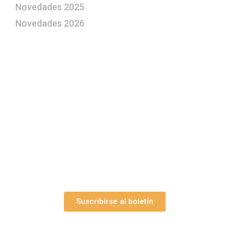
Novedades 2025
Novedades 2026
¿Le gustaría aprender a elaborar
belenes?
Suscríbase gratuitamente a “Arte Pesebre” y recibirá
los 27 boletines editados
y el valioso artículo: “
Claves para construir su
belén”.
Así como nuestras novedades, ofertas y
promociones.
Suscribirse al boletín