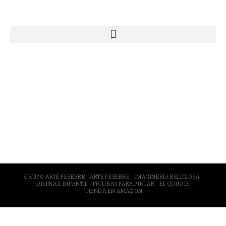
Webs Grupo Arte Pesebre
© 2005-2026 Arte Pesebre Valencia (España)
GRUPO ARTE PESEBRE
ARTE PESEBRE
IMAGINERÍA RELIGIOSA
DISFRAZ INFANTIL
FIGURAS PARA PINTAR
EL QUIJOTE
TIENDA EN AMAZON