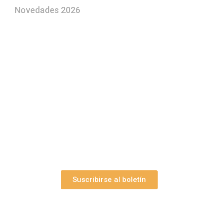
Novedades 2026
¿Le gustaría aprender a elaborar
belenes?
Suscríbase gratuitamente a “Arte Pesebre” y recibirá
los 27 boletines editados
y el valioso artículo: “
Claves para construir su
belén”.
Así como nuestras novedades, ofertas y
promociones.
Suscribirse al boletín