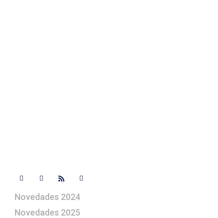
Fotos de su belén
Texto Legal
Contacto
+ 34 670 49 13 59
+ 34 670 49 13 59
artepesebre@artepesebre.com
Libro de visitas
Contacto
Síguenos
Novedades 2024
Novedades 2025