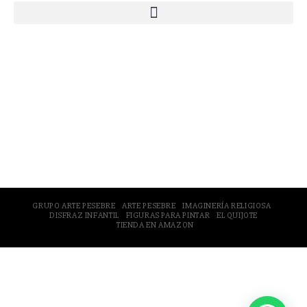
© 2005-2026 Arte Pesebre Valencia (España)
GRUPO ARTE PESEBRE
ARTE PESEBRE
IMAGINERÍA RELIGIOSA
DISFRAZ INFANTIL
FIGURAS PARA PINTAR
EL QUIJOTE
TIENDA EN AMAZON