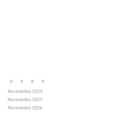
Texto Legal
Contacto
+ 34 670 49 13 59
+ 34 670 49 13 59
artepesebre@artepesebre.com
Libro de visitas
Contacto
Síguenos
Novedades 2024
Novedades 2025
Novedades 2026