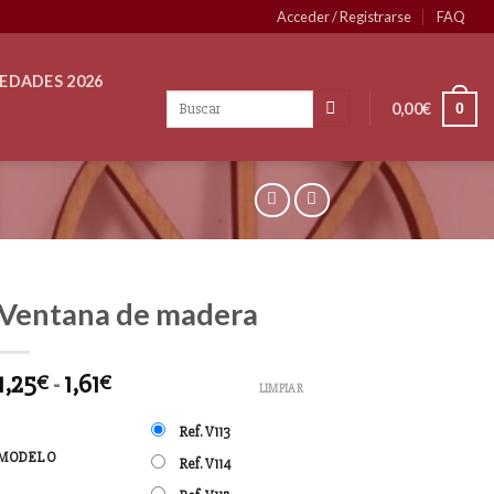
Acceder / Registrarse
FAQ
EDADES 2026
0,00
€
0
Ventana de madera
1,25
-
1,61
€
€
LIMPIAR
Ref. V113
MODELO
Ref. V114