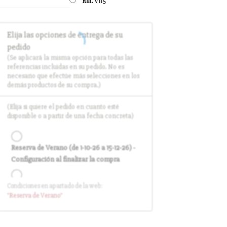
Ref. V115
Elija las opciones de entrega de su
pedido
(Se aplicará la misma opción para todas las
referencias incluidas en su pedido. No es
necesario que efectúe más selecciones en los
demás productos de su compra.)
(Elija si quiere el pedido en cuanto esté
disponible o a partir de una fecha concreta)
Reserva de Verano (de 1-10-26 a 15-12-26) -
Configuración al finalizar la compra
Condiciones en apartado de la web:
Entrega en cuanto el pedido esté
"Reserva
de Verano
"
disponible (sin descuento)