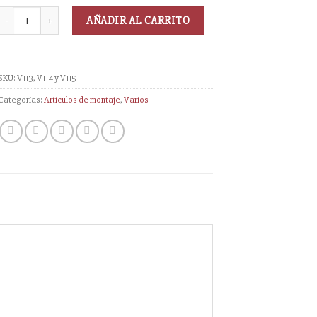
AÑADIR AL CARRITO
SKU:
V113, V114 y V115
Categorías:
Artículos de montaje
,
Varios