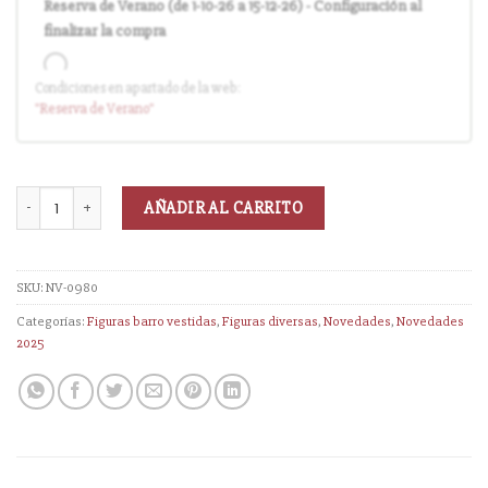
Reserva de Verano (de 1-10-26 a 15-12-26) - Configuración al
finalizar la compra
Condiciones en apartado de la web:
Entrega en cuanto el pedido esté disponible (sin descuento)
"Reserva
de Verano
"
AÑADIR AL CARRITO
SKU:
NV-0980
Categorías:
Figuras barro vestidas
,
Figuras diversas
,
Novedades
,
Novedades
2025