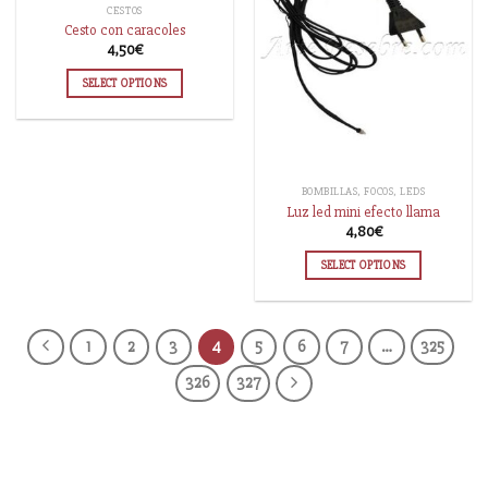
CESTOS
Cesto con caracoles
4,50
€
SELECT OPTIONS
BOMBILLAS, FOCOS, LEDS
Luz led mini efecto llama
4,80
€
SELECT OPTIONS
1
2
3
4
5
6
7
…
325
326
327