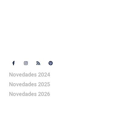
+ 34 670 49 13 59
+ 34 670 49 13 59
artepesebre@artepesebre.com
Libro de visitas
Contacto
Síguenos
Novedades 2024
Novedades 2025
Novedades 2026
¿Le gustaría aprender a elaborar
belenes?