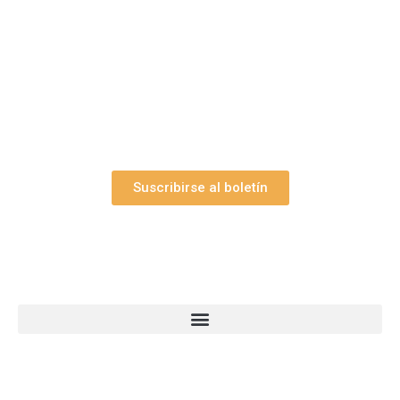
Suscríbase gratuitamente a “Arte Pesebre” y recibirá
los 27 boletines editados
y el valioso artículo: “
Claves para construir su
belén”.
Así como nuestras novedades, ofertas y
promociones.
Suscribirse al boletín
Webs Grupo Arte Pesebre