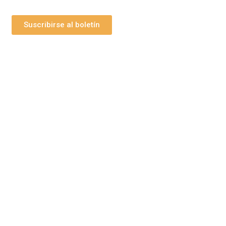
Suscribirse al boletín
bs Grupo Arte Pesebre
maginería Religiosa
Disfraz Infantil
Figuras para pi
Tienda en Amazon