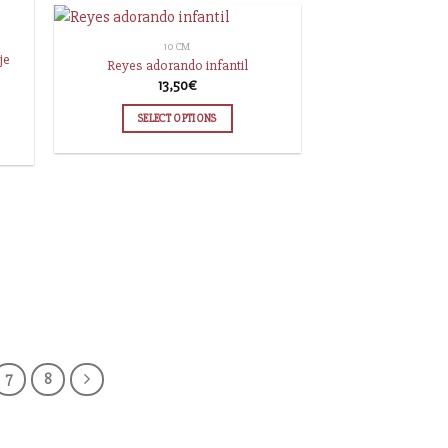
10 CM
je
Reyes adorando infantil
13,50
€
SELECT OPTIONS
7
8