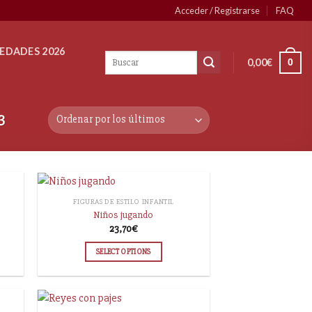
Acceder / Registrarse
FAQ
EDADES 2026
0,00
€
0
3
FIGURAS DE ESTILO INFANTIL
Niños jugando
23,70
€
SELECT OPTIONS