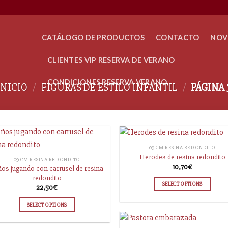
CATÁLOGO DE PRODUCTOS
CONTACTO
NOV
CLIENTES VIP RESERVA DE VERANO
CONDICIONES RESERVA VERANO
INICIO
/
FIGURAS DE ESTILO INFANTIL
/
PÁGINA 
09 CM RESINA REDONDITO
Herodes de resina redondito
09 CM RESINA REDONDITO
10,70
€
ños jugando con carrusel de resina
redondito
SELECT OPTIONS
22,50
€
SELECT OPTIONS