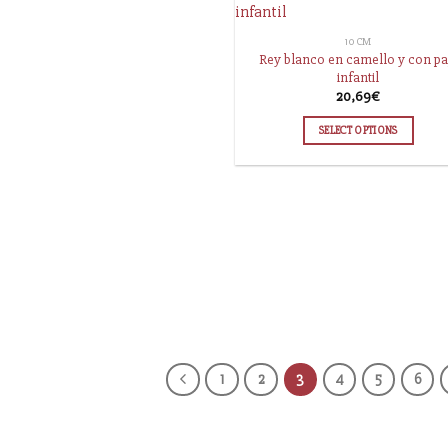
10 CM
Rey blanco en camello y con pa
infantil
20,69
€
SELECT OPTIONS
1
2
3
4
5
6