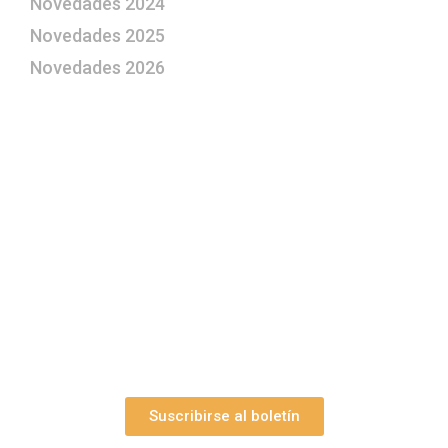
Novedades 2024
Novedades 2025
Novedades 2026
¿Le gustaría aprender a elaborar
belenes?
Suscríbase gratuitamente a “Arte Pesebre” y recibirá
los 27 boletines editados
y el valioso artículo: “
Claves para construir su
belén”.
Así como nuestras novedades, ofertas y
promociones.
Suscribirse al boletín