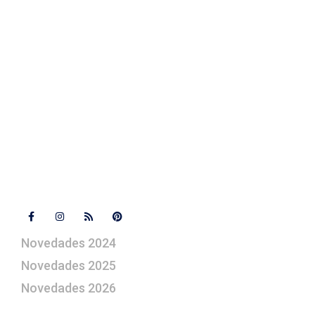
Contacto
+ 34 670 49 13 59
+ 34 670 49 13 59
artepesebre@artepesebre.com
Libro de visitas
Contacto
Síguenos
Novedades 2024
Novedades 2025
Novedades 2026