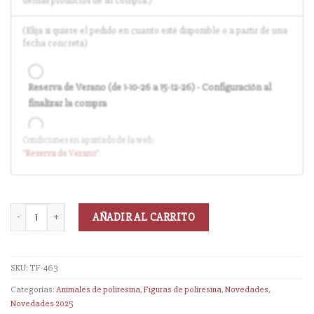
demás productos de su compra.)
(Elija si quiere el pedido en cuanto esté disponible o a partir de una
fecha concreta)
Reserva de Verano (de 1-10-26 a 15-12-26) - Configuración al
finalizar la compra
Condiciones en apartado de la web:
Entrega en cuanto el pedido esté disponible (sin descuento)
"Reserva
de Verano
"
AÑADIR AL CARRITO
SKU:
TF-463
Categorías:
Animales de poliresina
,
Figuras de poliresina
,
Novedades
,
Novedades 2025