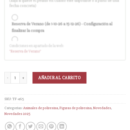
(Elija si quiere el pedido en cuanto esté disponible o a partir de una
fecha concreta)
Reserva de Verano (de 1-10-26 a 15-12-26) - Configuración al
finalizar la compra
Condiciones en apartado de la web:
Entrega en cuanto el pedido esté disponible (sin descuento)
"Reserva
de Verano
"
AÑADIR AL CARRITO
SKU:
TF-465
Categorías:
Animales de poliresina
,
Figuras de poliresina
,
Novedades
,
Novedades 2025