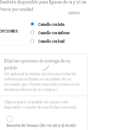
También disponible para figuras de 14 y 21 cm
Precio por unidad
LIMPIAR
Camello con leña
OPCIONES:
Camello con ánforas
Camello con baúl
Elija las opciones de entrega de su
pedido
(Se aplicará la misma opción para todas las
referencias incluidas en su pedido. No es
necesario que efectúe más selecciones en los
demás productos de su compra.)
(Elija si quiere el pedido en cuanto esté
disponible o a partir de una fecha concreta)
Reserva de Verano (de 1-10-26 a 15-12-26) -