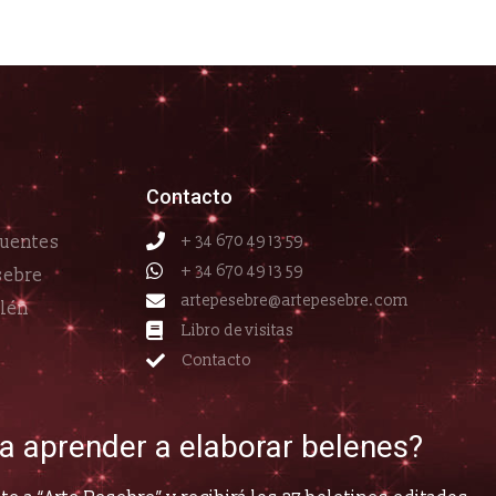
Contacto
cuentes
+ 34 670 49 13 59
+ 34 670 49 13 59
sebre
artepesebre@artepesebre.com
elén
Libro de visitas
Contacto
ía aprender a elaborar belenes?