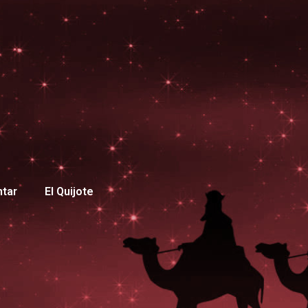
ntar
El Quijote