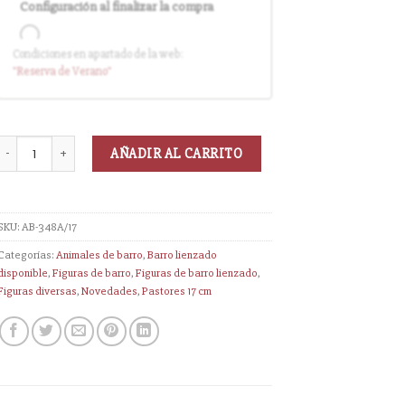
Configuración al finalizar la compra
Condiciones en apartado de la web:
Entrega en cuanto el pedido esté
"Reserva
de Verano
"
disponible (sin descuento)
AÑADIR AL CARRITO
SKU:
AB-348A/17
Categorías:
Animales de barro
,
Barro lienzado
disponible
,
Figuras de barro
,
Figuras de barro lienzado
,
Figuras diversas
,
Novedades
,
Pastores 17 cm