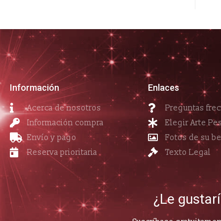
Información
Enlaces
Acerca de nosotros
Preguntas fre
Información compra
Elegir Arte Pe
Envío y pago
Fotos de su b
Reserva prioritaria
Texto Legal
¿Le gustar