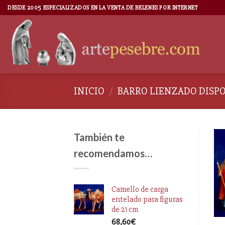
DESDE 2005 ESPECIALIZADOS EN LA VENTA DE BELENES POR INTERNET
INICIO
/
BARRO LIENZADO DISP
También te
recomendamos…
Camello de carga
entelado para figuras
de 21 cm
68,60
€