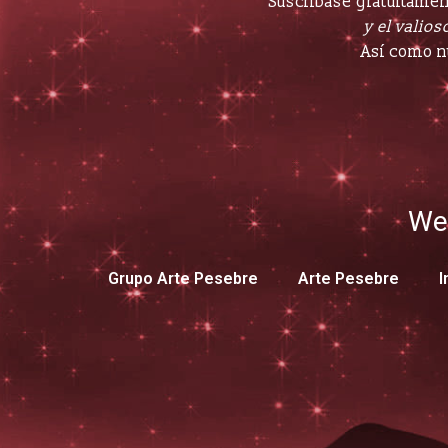
Suscríbase gratuitament
y el valioso
Así como n
We
Grupo Arte Pesebre
Arte Pesebre
I