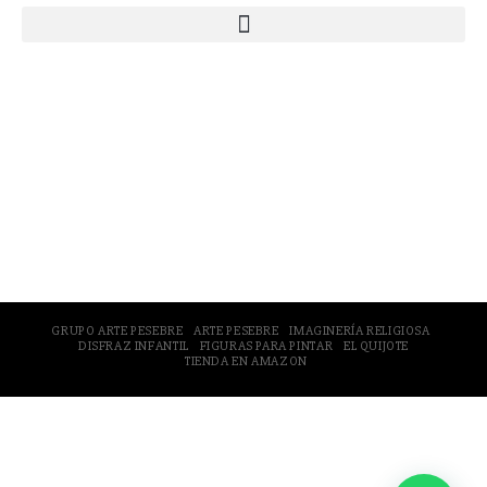
© 2005-2026 Arte Pesebre Valencia (España)
GRUPO ARTE PESEBRE
ARTE PESEBRE
IMAGINERÍA RELIGIOSA
DISFRAZ INFANTIL
FIGURAS PARA PINTAR
EL QUIJOTE
TIENDA EN AMAZON