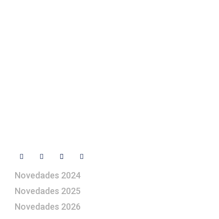
Texto Legal
Contacto
+ 34 670 49 13 59
+ 34 670 49 13 59
artepesebre@artepesebre.com
Libro de visitas
Contacto
Síguenos
Novedades 2024
Novedades 2025
Novedades 2026