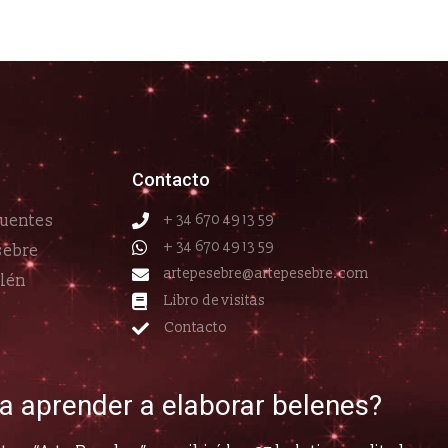
Contacto
cuentes
+ 34 670 49 13 59
+ 34 670 49 13 59
sebre
artepesebre@artepesebre.com
elén
Libro de visitas
Contacto
ía aprender a elaborar belenes?