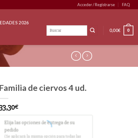
Acceder / Registrarse
FAQ
EDADES 2026
0,00
€
0
Familia de ciervos 4 ud.
33,30
€
Elija las opciones de entrega de su
pedido
(Se aplicará la misma opción para todas las