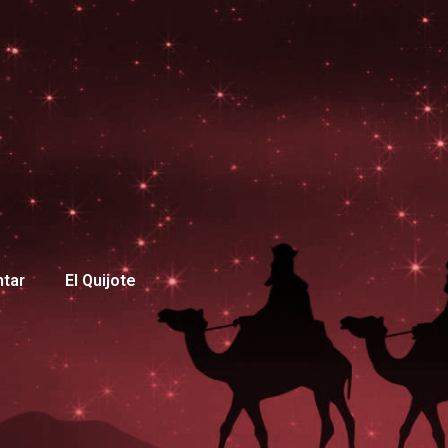
ntar
El Quijote