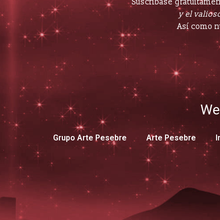
Suscríbase gratuitament
y el valioso
Así como n
We
Grupo Arte Pesebre
Arte Pesebre
I