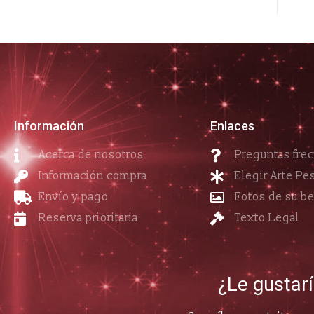
Información
Enlaces
Acerca de nosotros
Preguntas fre
Información compra
Elegir Arte Pe
Envío y pago
Fotos de su b
Reserva prioritaria
Texto Legal
¿Le gustar