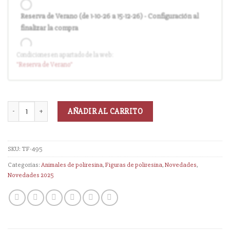
Reserva de Verano (de 1-10-26 a 15-12-26) - Configuración al
finalizar la compra
Condiciones en apartado de la web:
Entrega en cuanto el pedido esté disponible (sin descuento)
"Reserva
de Verano
"
AÑADIR AL CARRITO
SKU:
TF-495
Categorías:
Animales de poliresina
,
Figuras de poliresina
,
Novedades
,
Novedades 2025