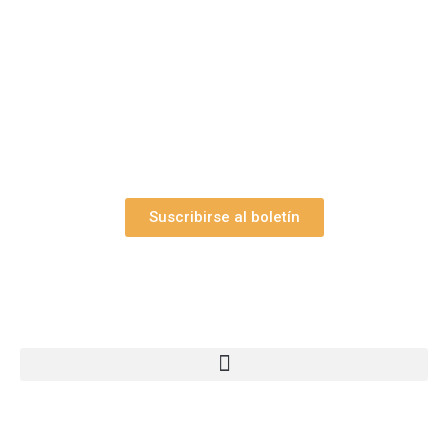
Suscríbase gratuitamente a “Arte Pesebre” y recibirá
los 27 boletines editados
y el valioso artículo: “
Claves para construir su
belén”.
Así como nuestras novedades, ofertas y
promociones.
Suscribirse al boletín
Webs Grupo Arte Pesebre