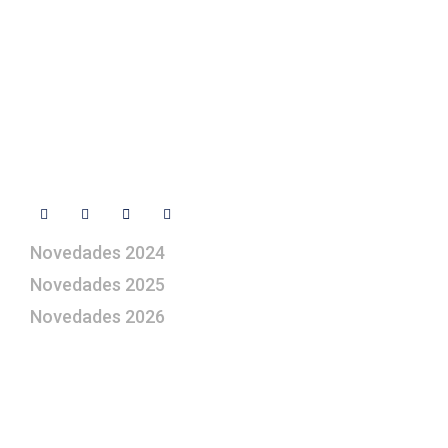
+ 34 670 49 13 59
+ 34 670 49 13 59
artepesebre@artepesebre.com
Libro de visitas
Contacto
Síguenos
Novedades 2024
Novedades 2025
Novedades 2026
¿Le gustaría aprender a elaborar
belenes?