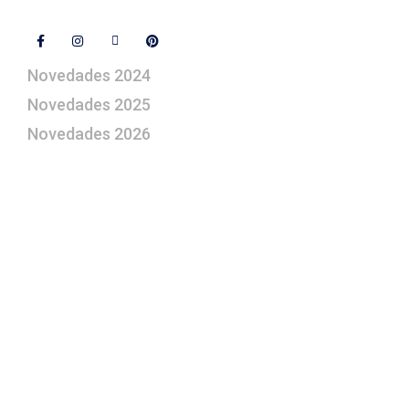
Síguenos
Novedades 2024
Novedades 2025
Novedades 2026
¿Le gustaría aprender a elaborar
belenes?
Suscríbase gratuitamente a “Arte Pesebre” y recibirá
los 27 boletines editados
y el valioso artículo: “
Claves para construir su
belén”.
Así como nuestras novedades, ofertas y
promociones.