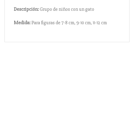
Descripción:
Grupo de niños con un gato
Medida:
Para figuras de 7-8 cm, 9-10 cm, 11-12 cm
Información
Acerca de nosotros
Información compra
Envío y pago
Reserva prioritaria