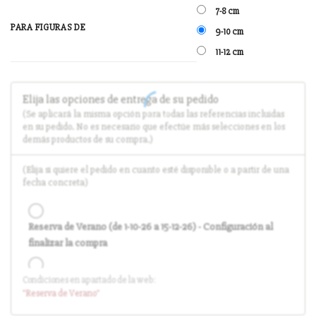
7-8 cm
PARA FIGURAS DE
9-10 cm
11-12 cm
Elija las opciones de entrega de su pedido
(Se aplicará la misma opción para todas las referencias incluidas
en su pedido. No es necesario que efectúe más selecciones en los
demás productos de su compra.)
(Elija si quiere el pedido en cuanto esté disponible o a partir de una
fecha concreta)
Reserva de Verano (de 1-10-26 a 15-12-26) - Configuración al
finalizar la compra
Condiciones en apartado de la web:
Entrega en cuanto el pedido esté disponible (sin descuento)
"Reserva
de Verano
"