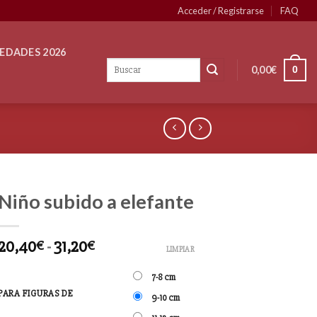
Acceder / Registrarse
FAQ
EDADES 2026
0,00
€
0
Niño subido a elefante
20,40
-
31,20
€
€
LIMPIAR
7-8 cm
PARA FIGURAS DE
9-10 cm