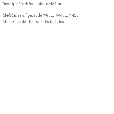
Descripción:
Niño subido a elefante
Medida:
Para figuras de 7-8 cm, 9-10 cm, 11-12 cm
Mide 16 cm de alto con niño incluido
Contacto
cuentes
+ 34 670 49 13 59
+ 34 670 49 13 59
sebre