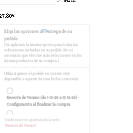
11-12 cm
27,80
€
Elija las opciones de entrega de su
pedido
(Se aplicará la misma opción para todas las
referencias incluidas en su pedido. No es
necesario que efectúe más selecciones en los
demás productos de su compra.)
(Elija si quiere el pedido en cuanto esté
disponible o a partir de una fecha concreta)
Reserva de Verano (de 1-10-26 a 15-12-26) -
Configuración al finalizar la compra
Condiciones en apartado de la web:
Entrega en cuanto el pedido esté
"Reserva
de Verano
"
disponible (sin descuento)