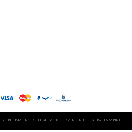
maginería Religiosa
Disfraz Infantil
Figuras para pi
Tienda en Amazon
PESEBRE
IMAGINERÍA RELIGIOSA
DISFRAZ INFANTIL
FIGURAS PARA PINTAR
EL