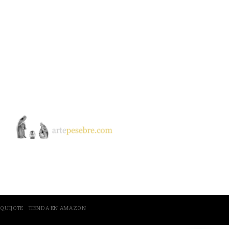
ntar
El Quijote
 QUIJOTE
TIENDA EN AMAZON