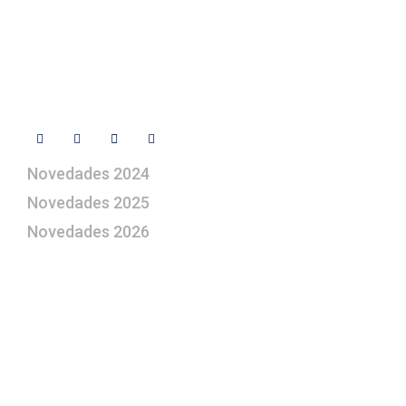
Libro de visitas
Contacto
Síguenos
Novedades 2024
Novedades 2025
Novedades 2026
¿Le gustaría aprender a elaborar
belenes?
Suscríbase gratuitamente a “Arte Pesebre” y recibirá
los 27 boletines editados