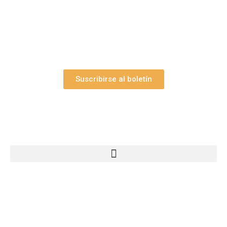
y el valioso artículo: “
Claves para construir su
belén”.
Así como nuestras novedades, ofertas y
promociones.
Suscribirse al boletín
Webs Grupo Arte Pesebre
© 2005-2026 Arte Pesebre Valencia (España)