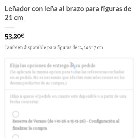
Leñador con leña al brazo para figuras de
21 cm
53,20
€
También disponible para figuras de 12, 14 y 17 cm
Elija las opciones de entrega de su pedido
(Se aplicará la misma opción para todas las referencias incluidas
en su pedido. No es necesario que efectúe más selecciones en los
demás productos de su compra.)
(Elija si quiere el pedido en cuanto esté disponible o a partir de una
fecha concreta)
Reserva de Verano (de 1-10-26 a 15-12-26) - Configuración al
finalizar la compra