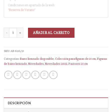
Condiciones en apartado de la web:
Entrega en cuanto el pedido esté disponible (sin descuento)
"Reserva
de Verano
"
AÑADIR AL CARRITO
SKU:
AB-626/21
Categorías:
Barro lienzado disponible
,
Colección para figuras de 21 cm
,
Figuras
de barro lienzado
,
Novedades
,
Novedades 2022
,
Pastores 21 cm
DESCRIPCIÓN