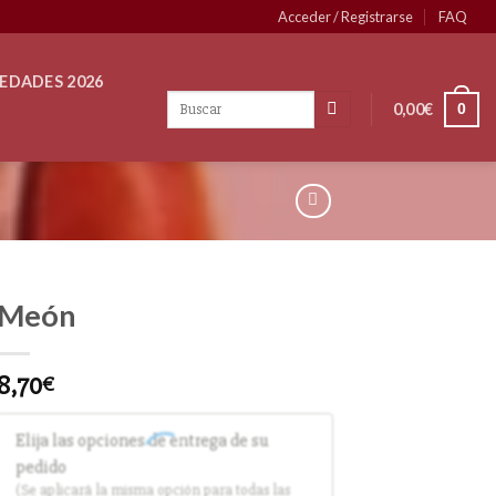
Acceder / Registrarse
FAQ
EDADES 2026
0,00
€
0
Meón
8,70
€
Elija las opciones de entrega de su
pedido
(Se aplicará la misma opción para todas las