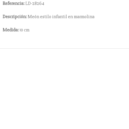
Referencia:
LD-28264
Descripción:
Meón estilo infantil en marmolina
Medida:
10 cm
Contacto
cuentes
+ 34 670 49 13 59