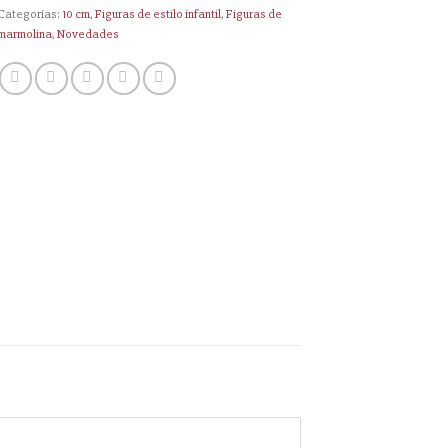
Categorías:
10 cm
,
Figuras de estilo infantil
,
Figuras de
marmolina
,
Novedades