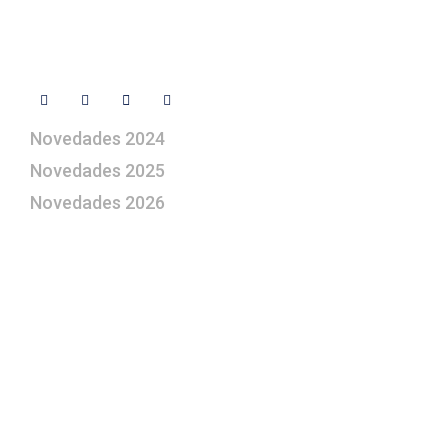
Síguenos
Novedades 2024
Novedades 2025
Novedades 2026
¿Le gustaría aprender a elaborar
belenes?
Suscríbase gratuitamente a “Arte Pesebre” y recibirá
los 27 boletines editados
y el valioso artículo: “
Claves para construir su
belén”.