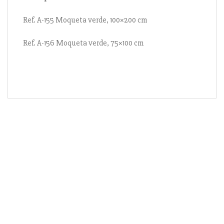
Ref. A-155 Moqueta verde, 100×200 cm
Ref. A-156 Moqueta verde, 75×100 cm
Información
Acerca de nosotros
Información compra
Envío y pago