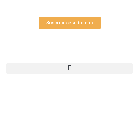
Suscribirse al boletín
Webs Grupo Arte Pesebre
© 2005-2026 Arte Pesebre Valencia (España)