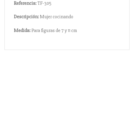
Referencia:
TF-305
Descripción:
Mujer cocinando
Medida:
Para figuras de 7 y 11 cm
Información
Acerca de nosotros
Información compra
Envío y pago
Reserva prioritaria