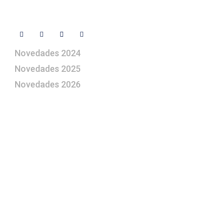
Síguenos
Novedades 2024
Novedades 2025
Novedades 2026
¿Le gustaría aprender a elaborar
belenes?
Suscríbase gratuitamente a “Arte Pesebre” y recibirá
los 27 boletines editados
y el valioso artículo: “
Claves para construir su
belén”.
Así como nuestras novedades, ofertas y
promociones.