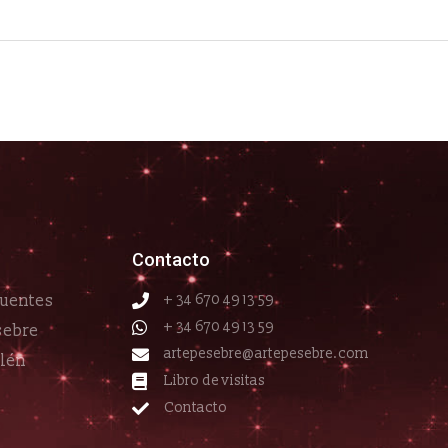
Contacto
cuentes
+ 34 670 49 13 59
+ 34 670 49 13 59
sebre
artepesebre@artepesebre.com
elén
Libro de visitas
Contacto