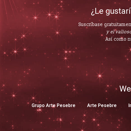
¿Le gustar
Suscríbase gratuitament
y el valioso
Así como n
We
Grupo Arte Pesebre
Arte Pesebre
I