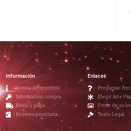
Información
Enlaces
Acerca de nosotros
Preguntas fre
Información compra
Elegir Arte Pe
Envío y pago
Fotos de su b
Reserva prioritaria
Texto Legal