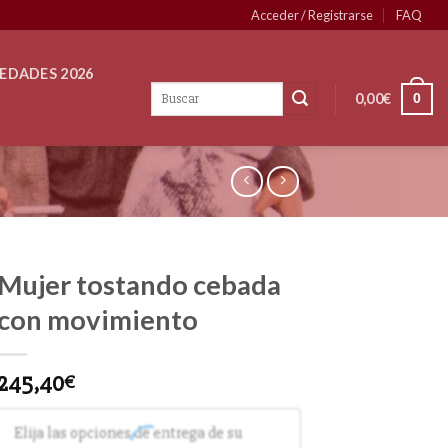
Acceder / Registrarse
FAQ
EDADES 2026
0,00
€
0
Mujer tostando cebada
con movimiento
245,40
€
Elija las opciones de entrega de su