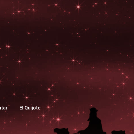
ntar
El Quijote