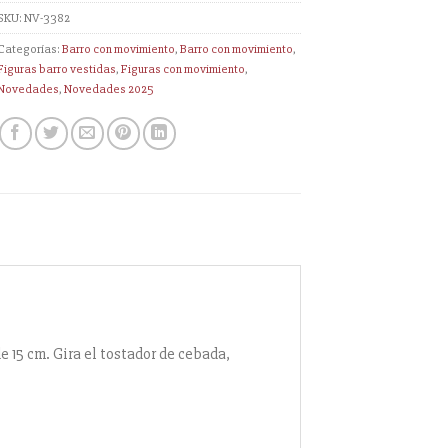
SKU:
NV-3382
Categorías:
Barro con movimiento
,
Barro con movimiento
,
Figuras barro vestidas
,
Figuras con movimiento
,
Novedades
,
Novedades 2025
 15 cm. Gira el tostador de cebada,