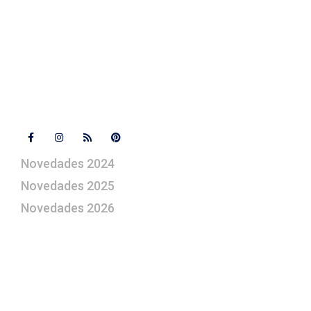
+ 34 670 49 13 59
artepesebre@artepesebre.com
Libro de visitas
Contacto
Síguenos
Novedades 2024
Novedades 2025
Novedades 2026
¿Le gustaría aprender a elaborar
belenes?