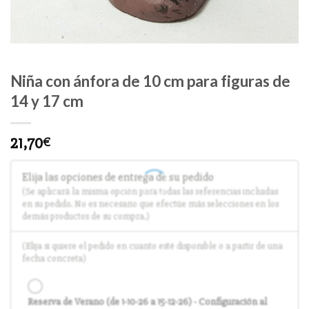
Niña con ánfora de 10 cm para figuras de
14 y 17 cm
21,70
€
Elija las opciones de entrega de su pedido
(Se aplicará la misma opción para todas las referencias incluidas
en su pedido. No es necesario que efectúe más selecciones en los
demás productos de su compra.)
(Elija si quiere el pedido en cuanto esté disponible o a partir de una
fecha concreta)
Reserva de Verano (de 1-10-26 a 15-12-26) - Configuración al