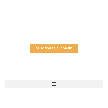
Suscríbase gratuitamente a “Arte Pesebre” y recibirá
los 27 boletines editados
y el valioso artículo: “
Claves para construir su
belén”.
Así como nuestras novedades, ofertas y
promociones.
Suscribirse al boletín
Webs Grupo Arte Pesebre