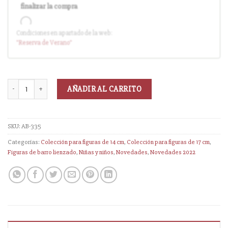
finalizar la compra
Condiciones en apartado de la web:
Entrega en cuanto el pedido esté disponible (sin descuento)
"Reserva
de Verano
"
AÑADIR AL CARRITO
SKU:
AB-335
Categorías:
Colección para figuras de 14 cm
,
Colección para figuras de 17 cm
,
Figuras de barro lienzado
,
Niñas y niños
,
Novedades
,
Novedades 2022