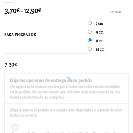
3,70
-
12,90
€
€
LIMPIAR
7 cm
9 cm
PARA FIGURAS DE
11 cm
14 cm
7,30
€
Elija las opciones de entrega de su pedido
(Se aplicará la misma opción para todas las referencias incluidas
en su pedido. No es necesario que efectúe más selecciones en los
demás productos de su compra.)
(Elija si quiere el pedido en cuanto esté disponible o a partir de una
fecha concreta)