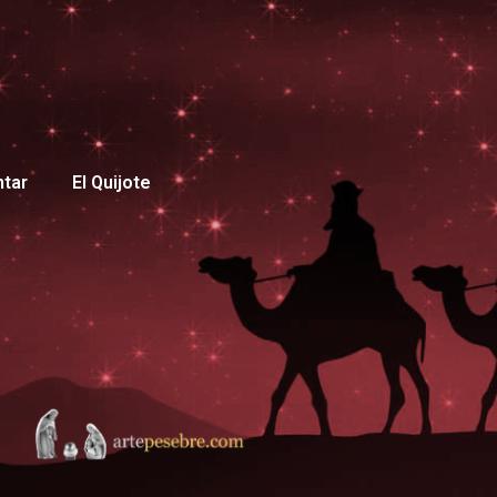
ntar
El Quijote