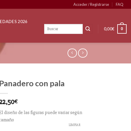
Acceder / Registrarse
FAQ
EDADES 2026
0,00
€
0
Panadero con pala
22,50
€
El diseño de las figuras puede variar según
tamaño
LIMPIAR