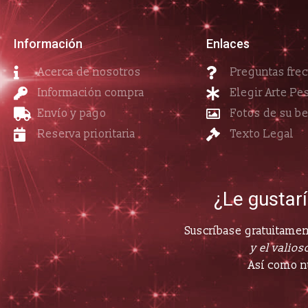
Información
Enlaces
Acerca de nosotros
Preguntas fre
Información compra
Elegir Arte Pe
Envío y pago
Fotos de su b
Reserva prioritaria
Texto Legal
¿Le gustar
Suscríbase gratuitament
y el valioso
Así como n