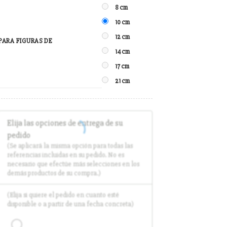
8 cm
10 cm
12 cm
PARA FIGURAS DE
14 cm
17 cm
21 cm
Elija las opciones de entrega de su
pedido
(Se aplicará la misma opción para todas las
referencias incluidas en su pedido. No es
necesario que efectúe más selecciones en los
demás productos de su compra.)
(Elija si quiere el pedido en cuanto esté
disponible o a partir de una fecha concreta)