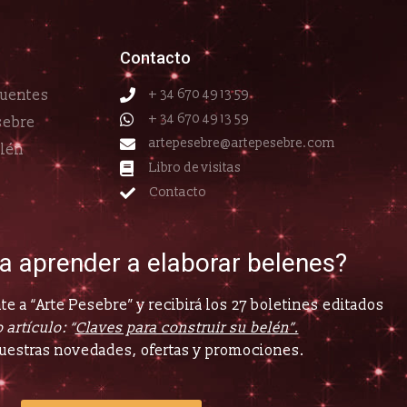
Contacto
cuentes
+ 34 670 49 13 59
+ 34 670 49 13 59
sebre
artepesebre@artepesebre.com
elén
Libro de visitas
Contacto
ía aprender a elaborar belenes?
e a “Arte Pesebre” y recibirá los 27 boletines editados
 artículo: “
Claves para construir su belén”.
uestras novedades, ofertas y promociones.