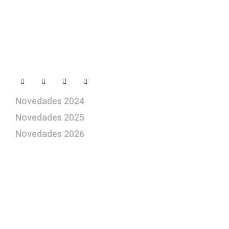
artepesebre@artepesebre.com
Libro de visitas
Contacto
Síguenos
Novedades 2024
Novedades 2025
Novedades 2026
¿Le gustaría aprender a elaborar
belenes?
Suscríbase gratuitamente a “Arte Pesebre” y recibirá
los 27 boletines editados