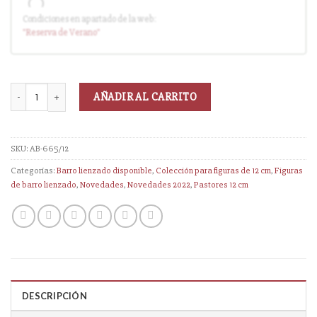
Condiciones en apartado de la web:
Entrega en cuanto el pedido esté disponible (sin descuento)
"Reserva
de Verano
"
AÑADIR AL CARRITO
SKU:
AB-665/12
Categorías:
Barro lienzado disponible
,
Colección para figuras de 12 cm
,
Figuras
de barro lienzado
,
Novedades
,
Novedades 2022
,
Pastores 12 cm
DESCRIPCIÓN