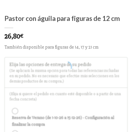
Pastor con águila para figuras de 12 cm
26,80
€
También disponible para figuras de 14, 17 y 21 cm
Elija las opciones de entrega de su pedido
(Se aplicará la misma opción para todas las referencias incluidas
en su pedido. No es necesario que efectúe más selecciones en los
demás productos de su compra.)
(Elija si quiere el pedido en cuanto esté disponible o a partir de una
fecha concreta)
Reserva de Verano (de 1-10-26 a 15-12-26) - Configuración al
finalizar la compra