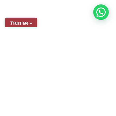
y el valioso artículo: “
Claves para construir su
belén”.
Así como nuestras novedades, ofertas y
promociones.
Translate »
Suscribirse al boletín
Webs Grupo Arte Pesebre
© 2005-2026 Arte Pesebre Valencia (España)