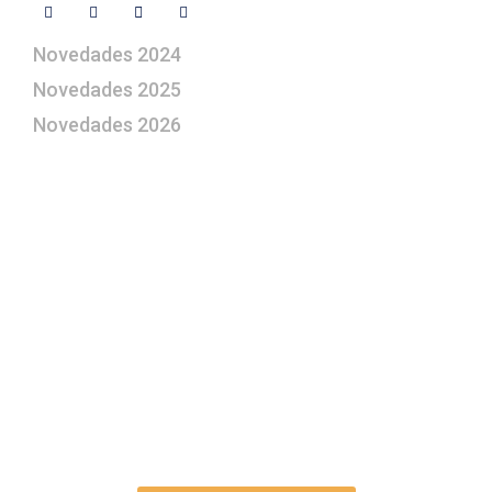
Novedades 2024
Novedades 2025
Novedades 2026
¿Le gustaría aprender a elaborar
belenes?
Suscríbase gratuitamente a “Arte Pesebre” y recibirá
los 27 boletines editados
y el valioso artículo: “
Claves para construir su
belén”.
Así como nuestras novedades, ofertas y
promociones.