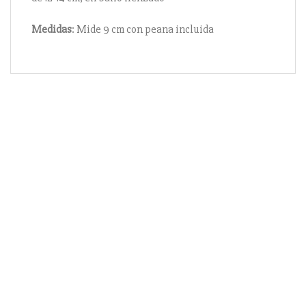
Medidas
: Mide 9 cm con peana incluida
Información
Acerca de nosotros
Información compra
Envío y pago
Reserva prioritaria