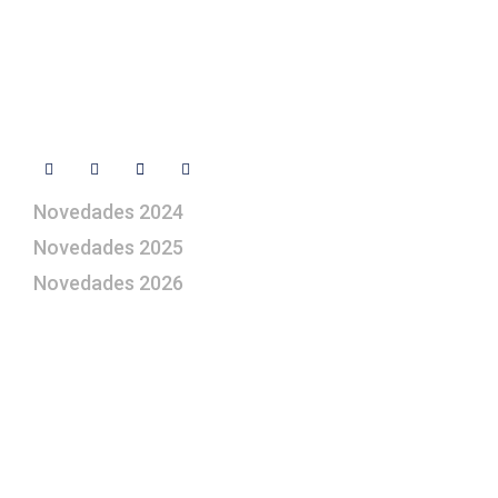
Libro de visitas
Contacto
Síguenos
Novedades 2024
Novedades 2025
Novedades 2026
¿Le gustaría aprender a elaborar
belenes?
Suscríbase gratuitamente a “Arte Pesebre” y recibirá
los 27 boletines editados