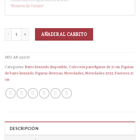
Entrega en cuanto el pedido esté disponible (sin descuento)
"Reserva
de Verano
"
AÑADIR AL CARRITO
SKU:
AB-390/21
Categorías:
Barro lienzado disponible
,
Colección para figuras de 21 cm
,
Figuras
de barro lienzado
,
Figuras diversas
,
Novedades
,
Novedades 2022
,
Pastores 21
cm
DESCRIPCIÓN