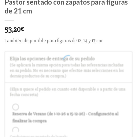
Pastor sentado con zapatos para figuras
de 21 cm
53,20
€
También disponible para figuras de 12, 14 y 17 cm
Elija las opciones de entrega de su pedido
(Se aplicará la misma opción para todas las referencias incluidas
en su pedido. No es necesario que efectúe más selecciones en los
demás productos de su compra.)
(Elija si quiere el pedido en cuanto esté disponible o a partir de una
fecha concreta)
Reserva de Verano (de 1-10-26 a 15-12-26) - Configuración al
finalizar la compra
Condiciones en apartado de la web: