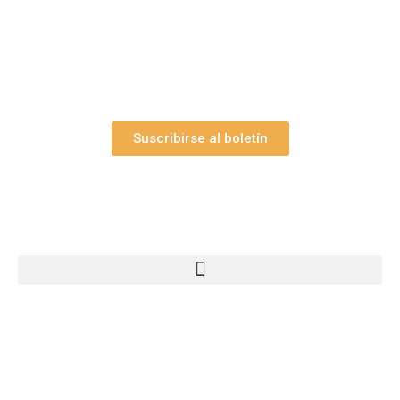
y el valioso artículo: “
Claves para construir su
belén”.
Así como nuestras novedades, ofertas y
promociones.
Suscribirse al boletín
Webs Grupo Arte Pesebre
© 2005-2026 Arte Pesebre Valencia (España)