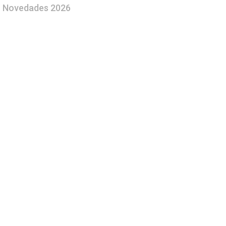
Novedades 2026
ntar
El Quijote