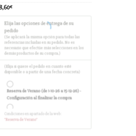
8,60
€
Elija las opciones de entrega de su
pedido
(Se aplicará la misma opción para todas las
referencias incluidas en su pedido. No es
necesario que efectúe más selecciones en los
demás productos de su compra.)
(Elija si quiere el pedido en cuanto esté
disponible o a partir de una fecha concreta)
Reserva de Verano (de 1-10-26 a 15-12-26) -
Configuración al finalizar la compra
Condiciones en apartado de la web:
Entrega en cuanto el pedido esté
"Reserva
de Verano
"
disponible (sin descuento)