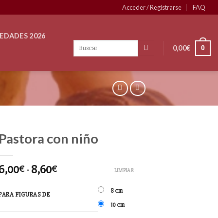
Acceder / Registrarse
FAQ
EDADES 2026
0,00
€
0
Pastora con niño
6,00
-
8,60
€
€
LIMPIAR
8 cm
PARA FIGURAS DE
10 cm