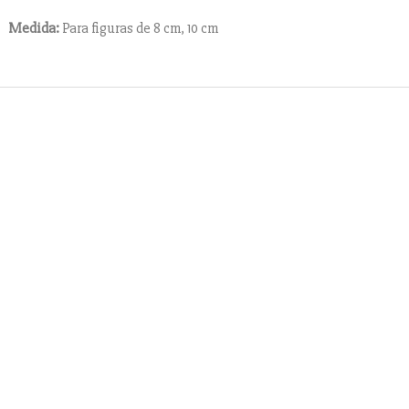
Medida:
Para figuras de 8 cm, 10 cm
Contacto
cuentes
+ 34 670 49 13 59
+ 34 670 49 13 59
sebre
artepesebre@artepesebre.com
elén
Libro de visitas