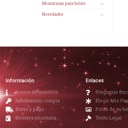
Miniaturas para belén
Novedades
Información
Enlaces
Acerca de nosotros
Preguntas fre
Información compra
Elegir Arte Pe
Envío y pago
Fotos de su b
Reserva prioritaria
Texto Legal