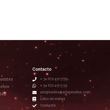
Contacto
cuentes
+ 34 670 49 13 59
+ 34 670 49 13 59
sebre
artepesebre@artepesebre.com
elén
Libro de visitas
Contacto