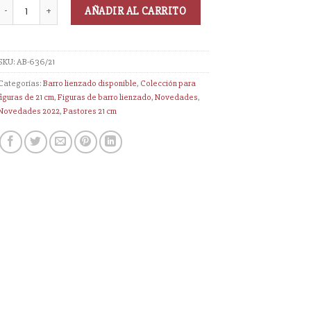
AÑADIR AL CARRITO
SKU:
AB-636/21
Categorías:
Barro lienzado disponible
,
Colección para
figuras de 21 cm
,
Figuras de barro lienzado
,
Novedades
,
Novedades 2022
,
Pastores 21 cm