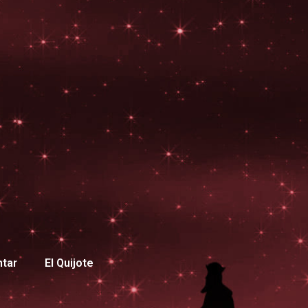
ntar
El Quijote