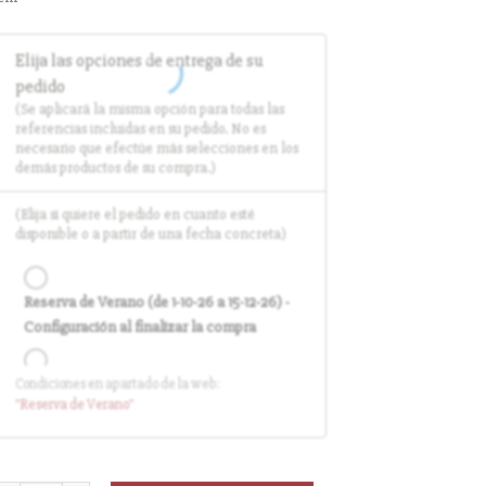
Elija las opciones de entrega de su
pedido
(Se aplicará la misma opción para todas las
referencias incluidas en su pedido. No es
necesario que efectúe más selecciones en los
demás productos de su compra.)
(Elija si quiere el pedido en cuanto esté
disponible o a partir de una fecha concreta)
Reserva de Verano (de 1-10-26 a 15-12-26) -
Configuración al finalizar la compra
Condiciones en apartado de la web:
Entrega en cuanto el pedido esté
"Reserva
de Verano
"
disponible (sin descuento)