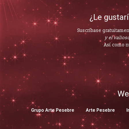
¿Le gustar
Suscríbase gratuitament
y el valioso
Así como n
We
Grupo Arte Pesebre
Arte Pesebre
I