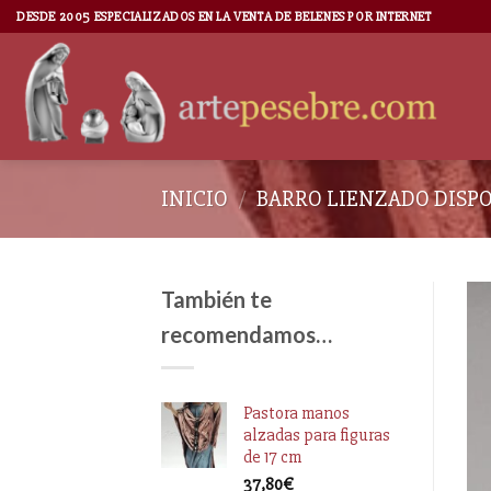
DESDE 2005 ESPECIALIZADOS EN LA VENTA DE BELENES POR INTERNET
INICIO
/
BARRO LIENZADO DISP
También te
recomendamos…
Pastora manos
alzadas para figuras
de 17 cm
37,80
€